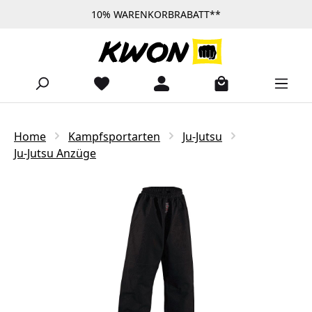
10% WARENKORBRABATT**
Zum Hauptinhalt springen
Home
Kampfsportarten
Ju-Jutsu
Ju-Jutsu Anzüge
Bildergalerie überspringen