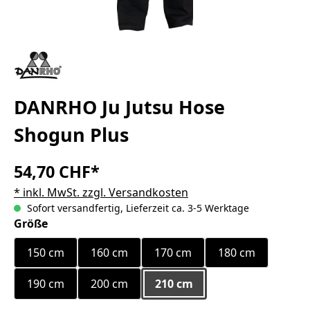
DANRHO Ju Jutsu Hose
Shogun Plus
54,70 CHF*
* inkl. MwSt. zzgl. Versandkosten
Sofort versandfertig, Lieferzeit ca. 3-5 Werktage
auswählen
Größe
150 cm
160 cm
170 cm
180 cm
190 cm
200 cm
210 cm