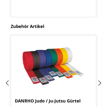
Produktgalerie überspringen
Zubehör Artikel
DANRHO Judo / Ju-Jutsu Gürtel