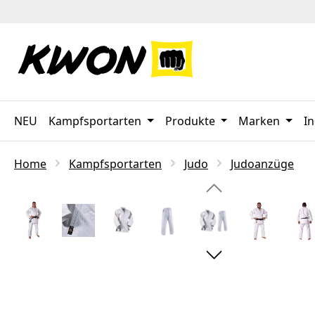
 Hauptinhalt springen
Zur Suche springen
Zur Hauptnavigation springen
NEU
Kampfsportarten
Produkte
Marken
In
Home
Kampfsportarten
Judo
Judoanzüge
Bildergalerie überspringen