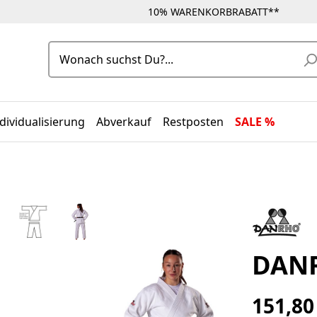
10% WARENKORBRABATT**
dividualisierung
Abverkauf
Restposten
SALE %
DANR
151,80