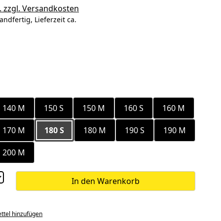
. zzgl. Versandkosten
andfertig, Lieferzeit ca.
ählen
ählen
140 M
150 S
150 M
160 S
160 M
170 M
180 S
180 M
190 S
190 M
200 M
In den Warenkorb
ttel hinzufügen