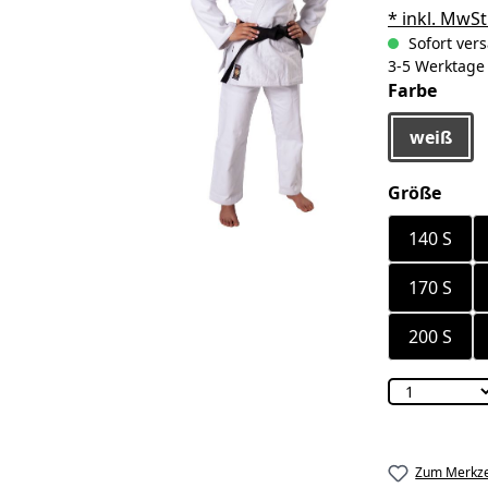
* inkl. MwSt
Sofort vers
3-5 Werktage
ausw
Farbe
weiß
ausw
Größe
140 S
170 S
200 S
Zum Merkze