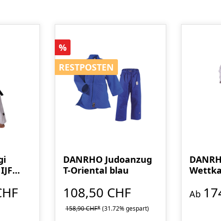
Rabatt
%
RESTPOSTEN
RESTPOSTEN
gi
DANRHO Judoanzug
DANRH
IJF
T-Oriental blau
Wettk
Kano
CHF
108,50 CHF
17
Ab
158,90 CHF*
(31.72% gespart)