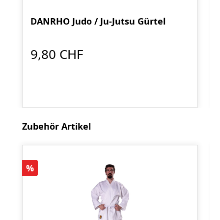
DANRHO Judo / Ju-Jutsu Gürtel
9,80 CHF
Produktgalerie überspringen
Zubehör Artikel
Rabatt
%