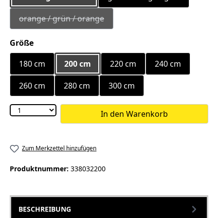
orange / grün / orange
(Diese Option ist zurzeit nicht verfügbar.)
auswählen
Größe
180 cm
200 cm
220 cm
240 cm
260 cm
280 cm
300 cm
In den Warenkorb
Zum Merkzettel hinzufügen
Produktnummer:
338032200
BESCHREIBUNG