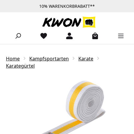
10% WARENKORBRABATT**
Zum Hauptinhalt springen
Home
Kampfsportarten
Karate
Karategürtel
Bildergalerie überspringen