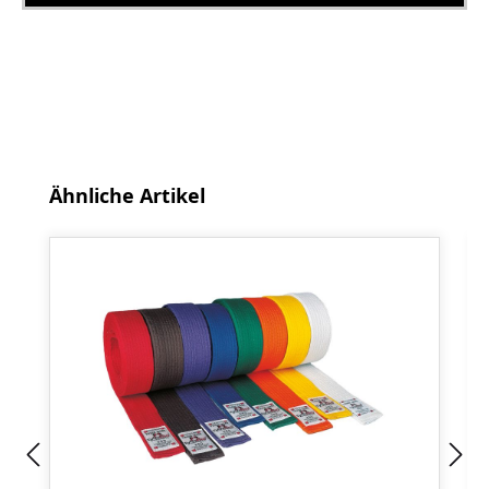
Produktgalerie überspringen
Ähnliche Artikel