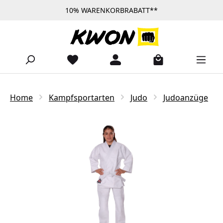
10% WARENKORBRABATT**
Zum Hauptinhalt springen
Home
Kampfsportarten
Judo
Judoanzüge
Bildergalerie überspringen