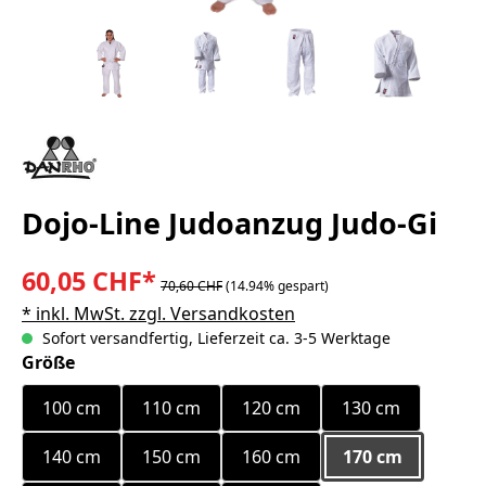
Dojo-Line Judoanzug Judo-Gi
60,05 CHF*
70,60 CHF
(14.94% gespart)
* inkl. MwSt. zzgl. Versandkosten
Sofort versandfertig, Lieferzeit ca. 3-5 Werktage
auswählen
Größe
100 cm
110 cm
120 cm
130 cm
140 cm
150 cm
160 cm
170 cm