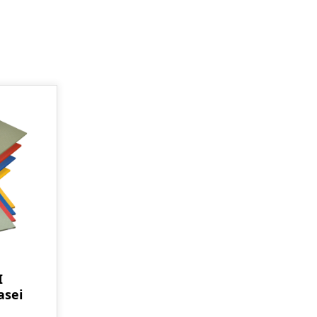
I
asei