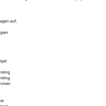
agen auf:
lgien
egal
onding
onding
ünchen
n
kei