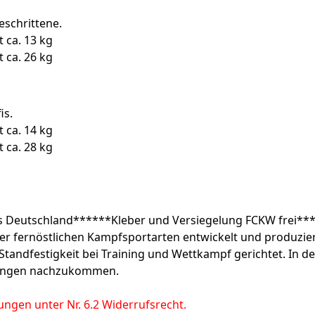
eschrittene.
 ca. 13 kg
 ca. 26 kg
is.
 ca. 14 kg
 ca. 28 kg
s Deutschland******Kleber und Versiegelung FCKW frei**
r fernöstlichen Kampfsportarten entwickelt und produzie
ndfestigkeit bei Training und Wettkampf gerichtet. In de
rungen nachzukommen.
ngen unter Nr. 6.2 Widerrufsrecht.