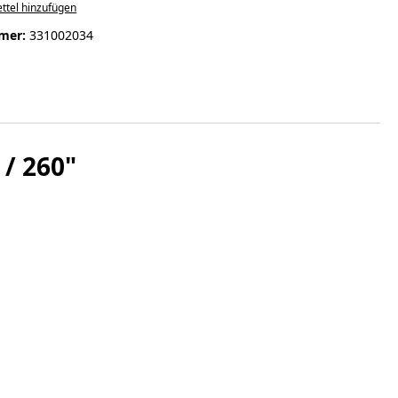
ttel hinzufügen
mer:
331002034
/ 260"