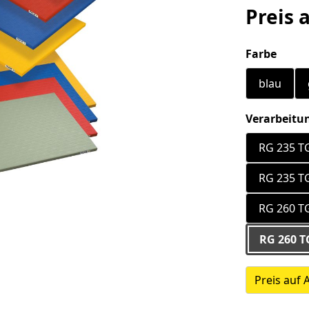
Preis 
ausw
Farbe
blau
Verarbeitu
RG 235 TG
RG 235 TG
RG 260 TG
RG 260 TG
Preis auf 