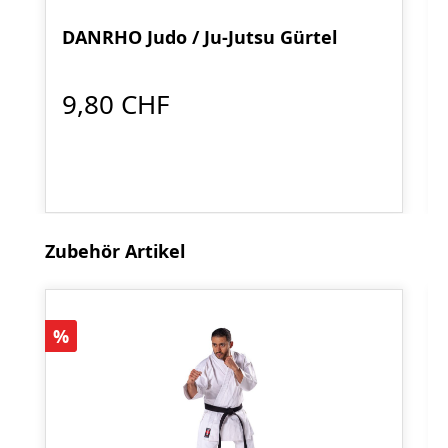
DANRHO Judo / Ju-Jutsu Gürtel
9,80 CHF
Produktgalerie überspringen
Zubehör Artikel
Rabatt
%