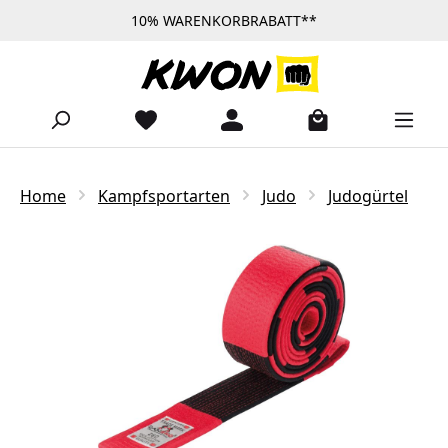
10% WARENKORBRABATT**
Zum Hauptinhalt springen
Home
Kampfsportarten
Judo
Judogürtel
Bildergalerie überspringen