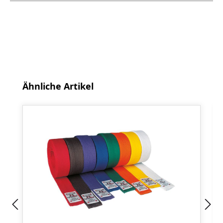
Produktgalerie überspringen
Ähnliche Artikel