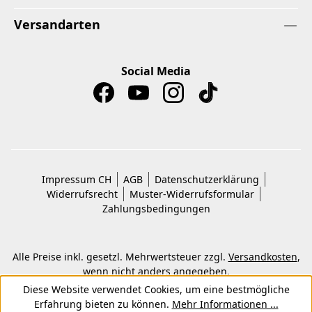
Versandarten
Social Media
Impressum CH
AGB
Datenschutzerklärung
Widerrufsrecht
Muster-Widerrufsformular
Zahlungsbedingungen
Alle Preise inkl. gesetzl. Mehrwertsteuer zzgl.
Versandkosten
,
wenn nicht anders angegeben.
© 2026 Copyright © Kwon KG. Alle Rechte vorbehalten.
Diese Website verwendet Cookies, um eine bestmögliche
Erfahrung bieten zu können.
Mehr Informationen ...