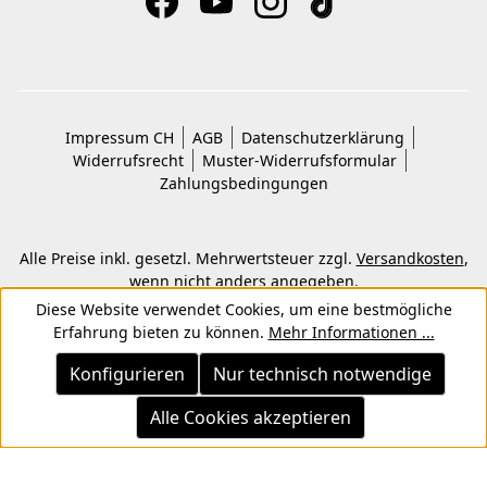
Impressum CH
AGB
Datenschutzerklärung
Widerrufsrecht
Muster-Widerrufsformular
Zahlungsbedingungen
Alle Preise inkl. gesetzl. Mehrwertsteuer zzgl.
Versandkosten
,
wenn nicht anders angegeben.
© 2026 Copyright © Kwon KG. Alle Rechte vorbehalten.
Diese Website verwendet Cookies, um eine bestmögliche
Erfahrung bieten zu können.
Mehr Informationen ...
Konfigurieren
Nur technisch notwendige
Alle Cookies akzeptieren