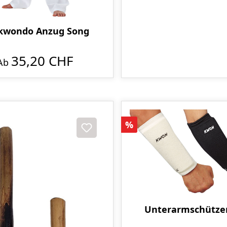
kwondo Anzug Song
35,20 CHF
Ab
Rabatt
%
Unterarmschützer