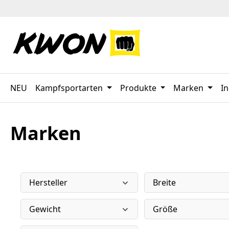
 Hauptinhalt springen
Zur Suche springen
Zur Hauptnavigation springen
NEU
Kampfsportarten
Produkte
Marken
In
Marken
Hersteller
Breite
Gewicht
Größe