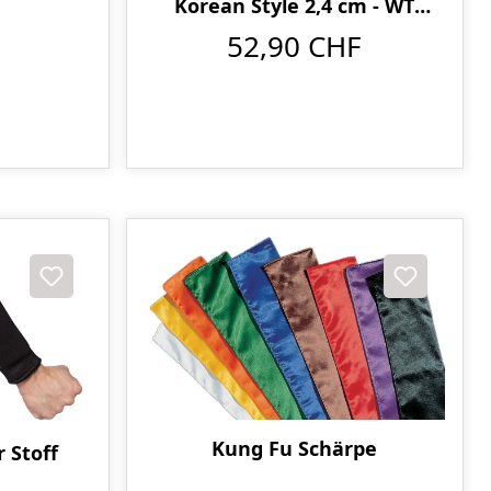
Korean Style 2,4 cm - WT
anerkannt
52,90 CHF
Kung Fu Schärpe
 Stoff