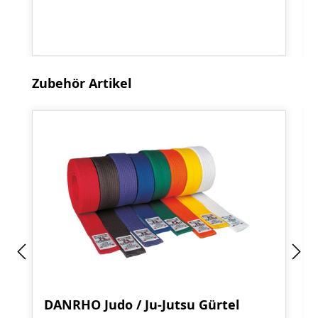
Produktgalerie überspringen
Zubehör Artikel
DANRHO Judo / Ju-Jutsu Gürtel