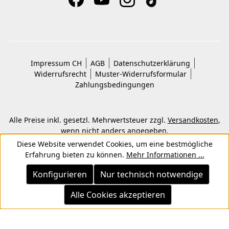
Impressum CH
AGB
Datenschutzerklärung
Widerrufsrecht
Muster-Widerrufsformular
Zahlungsbedingungen
Alle Preise inkl. gesetzl. Mehrwertsteuer zzgl.
Versandkosten
,
wenn nicht anders angegeben.
© 2026 Copyright © Kwon KG. Alle Rechte vorbehalten.
Diese Website verwendet Cookies, um eine bestmögliche
Erfahrung bieten zu können.
Mehr Informationen ...
Konfigurieren
Nur technisch notwendige
Alle Cookies akzeptieren