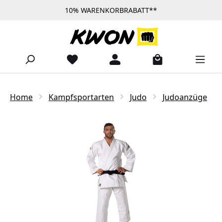
10% WARENKORBRABATT**
Zum Hauptinhalt springen
Home
Kampfsportarten
Judo
Judoanzüge
Bildergalerie überspringen