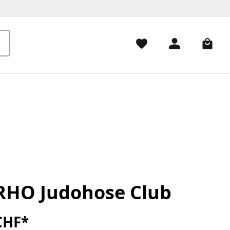
HO Judohose Club
CHF*