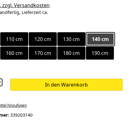
. zzgl. Versandkosten
andfertig, Lieferzeit ca.
ählen
110 cm
120 cm
130 cm
140 cm
160 cm
170 cm
180 cm
190 cm
In den Warenkorb
ttel hinzufügen
mer:
339203140