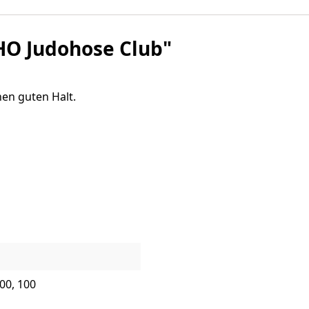
O Judohose Club"
nen guten Halt.
200, 100