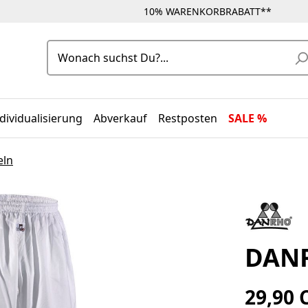
10% WARENKORBRABATT**
dividualisierung
Abverkauf
Restposten
SALE %
eln
DANR
29,90 