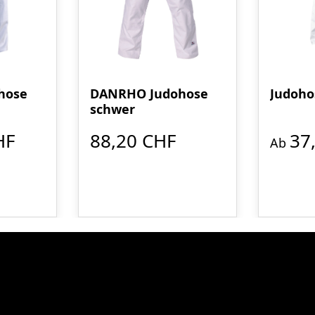
hose
DANRHO Judohose
Judoho
schwer
HF
88,20 CHF
37
Ab