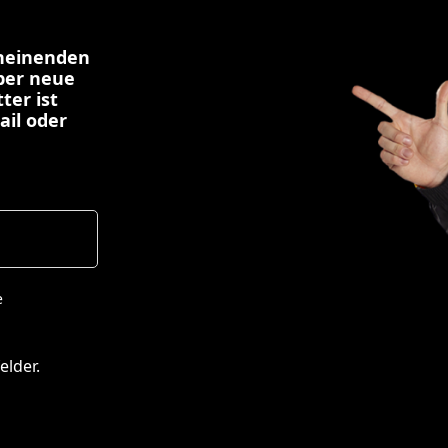
cheinenden
über neue
ter ist
ail oder
e
elder.