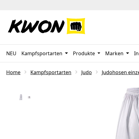
 Hauptinhalt springen
Zur Suche springen
Zur Hauptnavigation springen
NEU
Kampfsportarten
Produkte
Marken
In
Home
Kampfsportarten
Judo
Judohosen einz
Bildergalerie überspringen