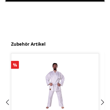
Produktgalerie überspringen
Zubehör Artikel
Rabatt
%