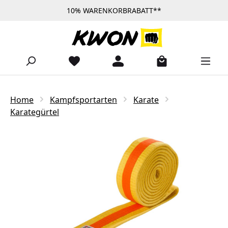
10% WARENKORBRABATT**
Zum Hauptinhalt springen
Home
Kampfsportarten
Karate
Karategürtel
Bildergalerie überspringen