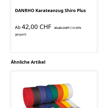
DANRHO Karateanzug Shiro Plus
42,00 CHF
Ab
49,40 CHF*
(14.98%
gespart)
Produktgalerie überspringen
Ähnliche Artikel