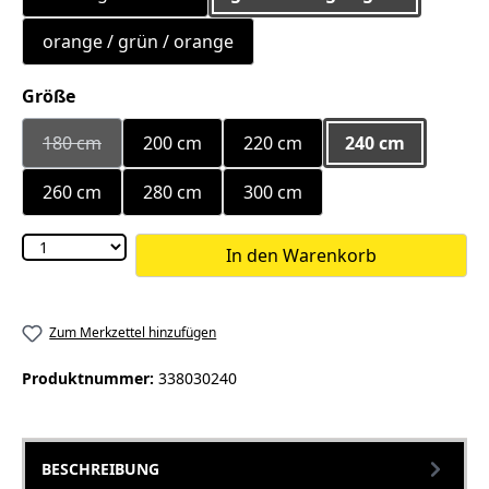
orange / grün / orange
auswählen
Größe
180 cm
200 cm
220 cm
240 cm
(Diese Option ist zurzeit nicht verfügbar.)
260 cm
280 cm
300 cm
In den Warenkorb
Zum Merkzettel hinzufügen
Produktnummer:
338030240
BESCHREIBUNG