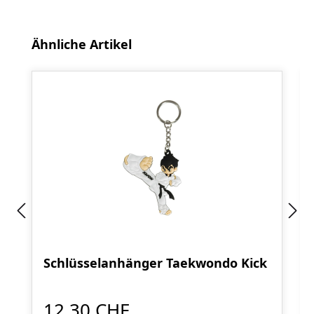
Produktgalerie überspringen
Ähnliche Artikel
Schlüsselanhänger Taekwondo Kick
12,30 CHF