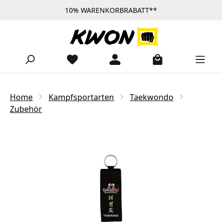
10% WARENKORBRABATT**
Zum Hauptinhalt springen
Home
Kampfsportarten
Taekwondo
Zubehör
Bildergalerie überspringen