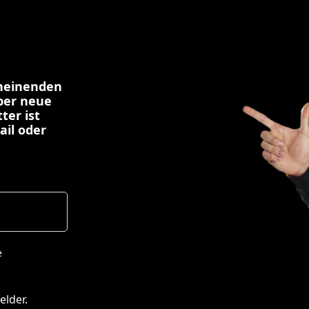
cheinenden
über neue
ter ist
ail oder
e
elder.