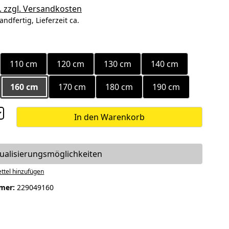
. zzgl. Versandkosten
andfertig, Lieferzeit ca.
ählen
110 cm
120 cm
130 cm
140 cm
160 cm
170 cm
180 cm
190 cm
In den Warenkorb
dualisierungsmöglichkeiten
ttel hinzufügen
mer:
229049160