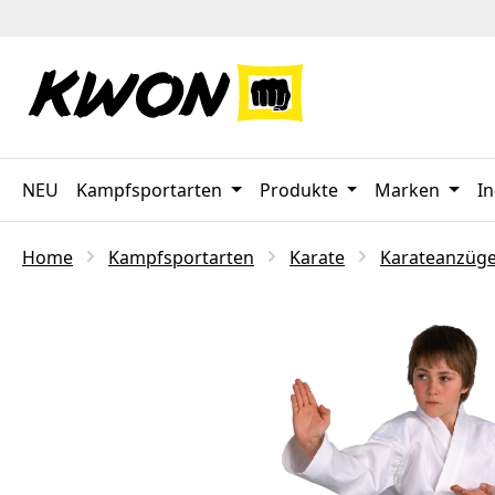
 Hauptinhalt springen
Zur Suche springen
Zur Hauptnavigation springen
NEU
Kampfsportarten
Produkte
Marken
In
Home
Kampfsportarten
Karate
Karateanzüg
Bildergalerie überspringen