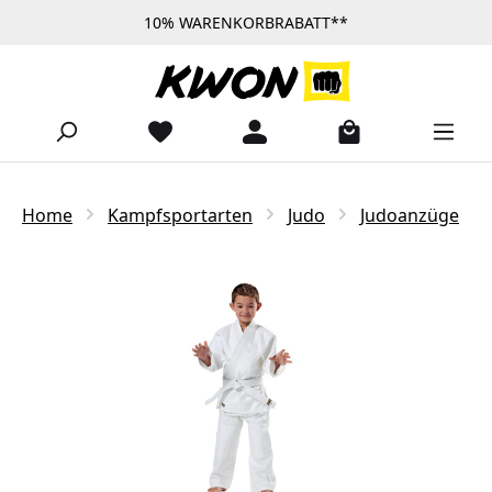
10% WARENKORBRABATT**
Zum Hauptinhalt springen
Home
Kampfsportarten
Judo
Judoanzüge
Bildergalerie überspringen