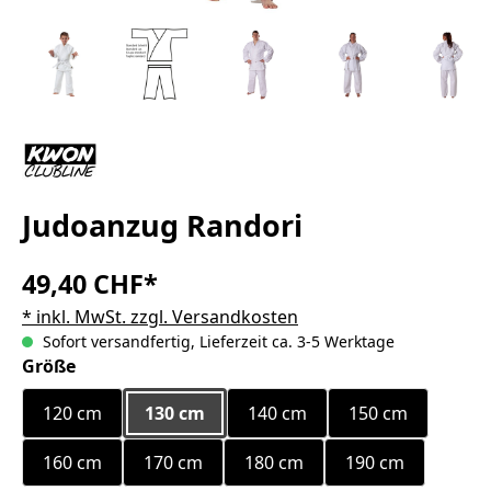
Judoanzug Randori
49,40 CHF*
* inkl. MwSt. zzgl. Versandkosten
Sofort versandfertig, Lieferzeit ca. 3-5 Werktage
auswählen
Größe
120 cm
130 cm
140 cm
150 cm
160 cm
170 cm
180 cm
190 cm