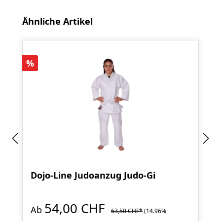
Produktgalerie überspringen
Ähnliche Artikel
Rabatt
%
Dojo-Line Judoanzug Judo-Gi
54,00 CHF
Ab
63,50 CHF*
(14.96%