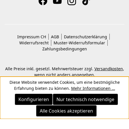
Impressum CH
AGB
Datenschutzerklärung
Widerrufsrecht
Muster-Widerrufsformular
Zahlungsbedingungen
Alle Preise inkl. gesetzl. Mehrwertsteuer zzgl.
Versandkosten
,
wenn nicht anders angegeben.
© 2026 Copyright © Kwon KG. Alle Rechte vorbehalten.
Diese Website verwendet Cookies, um eine bestmögliche
Erfahrung bieten zu können.
Mehr Informationen ...
Konfigurieren
Nur technisch notwendige
Alle Cookies akzeptieren