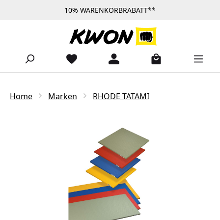
10% WARENKORBRABATT**
Zum Hauptinhalt springen
Home
Marken
RHODE TATAMI
Bildergalerie überspringen