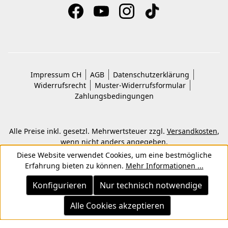
Impressum CH
AGB
Datenschutzerklärung
Widerrufsrecht
Muster-Widerrufsformular
Zahlungsbedingungen
Alle Preise inkl. gesetzl. Mehrwertsteuer zzgl.
Versandkosten
,
wenn nicht anders angegeben.
© 2026 Copyright © Kwon KG. Alle Rechte vorbehalten.
Diese Website verwendet Cookies, um eine bestmögliche
Erfahrung bieten zu können.
Mehr Informationen ...
Konfigurieren
Nur technisch notwendige
Alle Cookies akzeptieren