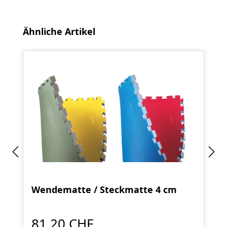
Produktgalerie überspringen
Ähnliche Artikel
Wendematte / Steckmatte 4 cm
81,20 CHF