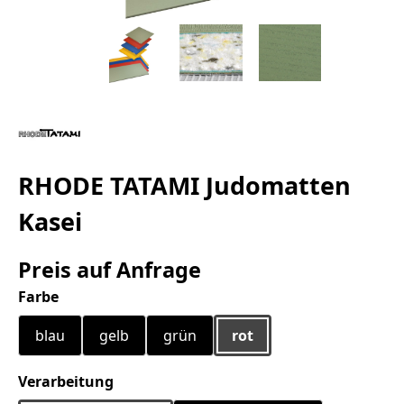
RHODE TATAMI Judomatten
Kasei
Preis auf Anfrage
auswählen
Farbe
blau
gelb
grün
rot
auswählen
Verarbeitung